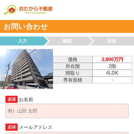
お問い合わせ
入力
確認
送信
価格
2,800万円
所在階
2階
4LDK
間取り
-
専有面積
お名前
必須
メールアドレス
必須