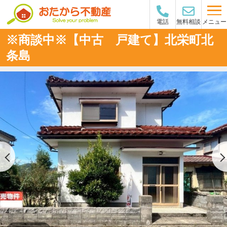
メニュー
電話
無料相談
※商談中※【中古 戸建て】北栄町北
条島