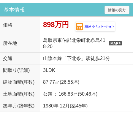
基本情報
情報の見方
898万円
価格
支払いシミュレーション
鳥取県東伯郡北栄町北条島41
所在地
8-20
交通
山陰本線「下北条」駅徒歩21分
間取り(詳細)
3LDK
建物面積(坪数)
87.77㎡(26.55坪)
土地面積(坪数)
公簿 : 166.83㎡(50.46坪)
築年月(築年数)
1980年 12月(築45年)