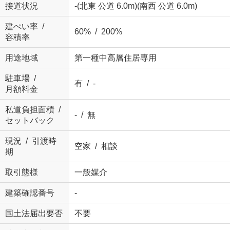
接道状況
-(北東 公道 6.0m)(南西 公道 6.0m)
建ぺい率 /
60% / 200%
容積率
用途地域
第一種中高層住居専用
駐車場 /
有 / -
月額料金
私道負担面積 /
- / 無
セットバック
現況 / 引渡時
空家 / 相談
期
取引態様
一般媒介
建築確認番号
-
国土法届出要否
不要