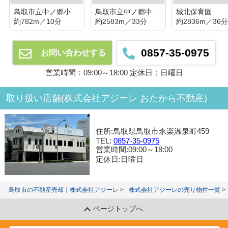
鳥取市立中ノ郷小学校
鳥取市立中ノ郷中学校
城北保育園
約782m／10分
約2583m／33分
約2836m／36
0857-35-0975
お問い合わせする
営業時間：09:00～18:00 定休日：日曜日
取り扱い店舗(株式会社アジーレ おたから不動産)
住所:鳥取県鳥取市永楽温泉町459
TEL:
0857-35-0975
営業時間:09:00～18:00
定休日:日曜日
鳥取市の不動産売却｜株式会社アジーレ
株式会社アジーレの売り物件一覧
ページトップへ