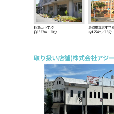
稲葉山小学校
鳥取市立東中学
約1537m／20分
約1254m／16分
取り扱い店舗(株式会社アジー