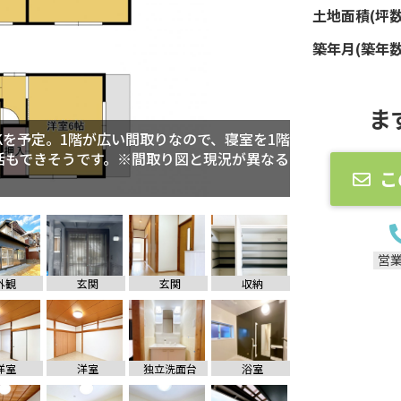
土地面積(坪数
築年月(築年数
ま
Kを予定。1階が広い間取りなので、寝室を1階
活もできそうです。※間取り図と現況が異なる
こ
台駐車可能になりました。
営
外観
玄関
玄関
収納
洋室
洋室
独立洗面台
浴室