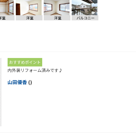
洋室
洋室
洋室
バルコニー
おすすめポイント
内外装リフォーム済みです♪
山田優香
()