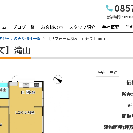
0857
営業時間：
09:0
ーム
ブログ一覧
お客様の声
スタッフ紹介
会社概要
無
アジーレの売り物件一覧
【リフォーム済み 戸建て】滝山
て】滝山
中古一戸建
価
所在
交
間取
建物面積(坪数