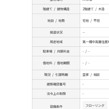
階建て / 建物構造
2階建て / 木造
地目 / 地勢
宅地 / 平坦
接道状況
--
用途地域
第一種中高層住居
駐車場 / 月額料金
- / -
借地料 / 借地期間
- / -
現況 / 引渡時期
空家 / 相談
建築確認番号
-
法令上の制限
-
フローリング
設備条件