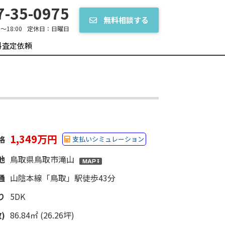
-35-0975
無料相談する
0～18:00
定休日：
日曜日
料査定依頼
1,349万円
格
支払いシミュレーション
地
鳥取県鳥取市滝山
通
山陰本線「鳥取」駅徒歩43分
り
5DK
)
86.84㎡ (26.26坪)