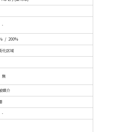
 -
% / 200%
街化区域
/ 無
般媒介
要
 -