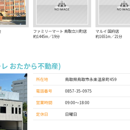
校
ファミリーマート 鳥取立川町店
マルイ 国府店
約1445m／19分
約1651m／21分
レ おたから不動産)
所在地
鳥取県鳥取市永楽温泉町459
電話番号
0857-35-0975
営業時間
09:00～18:00
定休日
日曜日