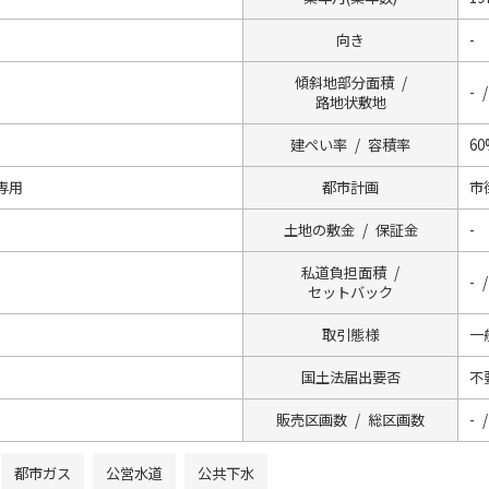
向き
-
傾斜地部分面積 /
- /
路地状敷地
建ぺい率 / 容積率
60
専用
都市計画
市
土地の敷金 / 保証金
-
私道負担面積 /
- 
セットバック
取引態様
一
国土法届出要否
不
販売区画数 / 総区画数
- /
都市ガス
公営水道
公共下水