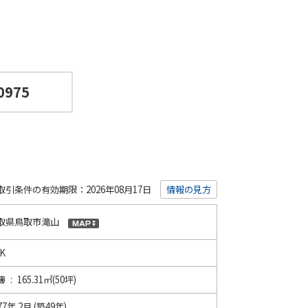
0975
取引条件の有効期限：2026年08月17日
情報の見方
取県鳥取市滝山
K
 : 165.31㎡(50坪)
77年 2月 (築49年)