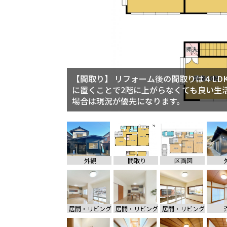
【間取り】 リフォーム後の間取りは４LD
に置くことで2階に上がらなくても良い生
場合は現況が優先になります。
【区画図】 駐車場の拡張工事を行い、2
外観
間取り
区画図
居間・リビング
居間・リビング
居間・リビング